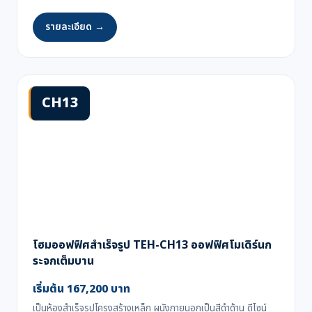
รายละเอียด →
CH13
โฮมออฟฟิศสำเร็จรูป TEH-CH13 ออฟฟิศโมเดิร์นก
ระจกเต็มบาน
เริ่มต้น 167,200 บาท
เป็นห้องสำเร็จรูปโครงสร้างเหล็ก ผนังภายนอกเป็นสีดำด้าน ดีไซน์