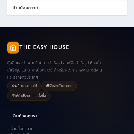
บ้านน็อคดาวน์
THE EASY HOUSE
ผู้ผลิตและจำหน่ายป้อมยามสำเร็จรูป ออฟฟิศสำเร็จรูป ห้องน้ำ
สำเร็จรูป และอาคารน็อคดาวน์ สำหรับโครงการ โรงงาน ไซต์งาน
และธุรกิจทั่วประเทศ
⚙️
ผลิตตามแบบได้
🚚
จัดส่งทั่วประเทศ
💬
ให้คำปรึกษาก่อนสั่งซื้อ
สินค้าของเรา
บ้านน็อคดาวน์