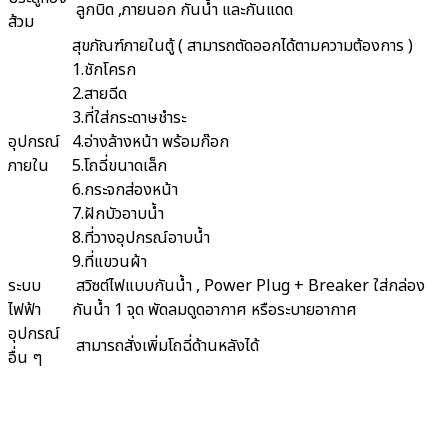
ลูกบิด ,ภายนอก กันน้ำ และกันแดด
ส้วม
สุขภัณฑ์ภายในตู้ ( สามารถตัดออกได้ตามความต้องการ )
1.ชักโครก
2.สายฉีด
3.ที่ใส่กระดาษชำระ
อุปกรณ์
4.อ่างล้างหน้า พร้อมก๊อก
ภายใน
5.โถฉี่ขนาดเล็ก
6.กระจกส่องหน้า
7.ฝักบัวอาบน้ำ
8.ที่วางอุปกรณ์อาบน้ำ
9.ที่แขวนผ้า
ระบบ
สวิซต์ไฟแบบกันน้ำ , Power Plug + Breaker ใส่กล่อง
ไฟฟ้า
กันน้ำ 1 จุด พัดลมดูดอากาศ หรือระบายอากาศ
อุปกรณ์
สามารถสั่งเพิ่มโถฉี่ด้านหลังได้
อื่น ๆ