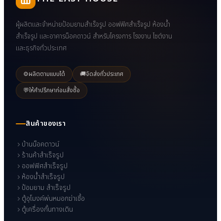
ผู้ผลิตและจำหน่ายป้อมยามสำเร็จรูป ออฟฟิศสำเร็จรูป ห้องน้ำ
สำเร็จรูป และอาคารน็อคดาวน์ สำหรับโครงการ โรงงาน ไซต์งาน
และธุรกิจทั่วประเทศ
⚙️
ผลิตตามแบบได้
🚚
จัดส่งทั่วประเทศ
💬
ให้คำปรึกษาก่อนสั่งซื้อ
สินค้าของเรา
บ้านน็อคดาวน์
ร้านค้าสำเร็จรูป
ออฟฟิศสำเร็จรูป
ห้องน้ำสำเร็จรูป
ป้อมยาม สำเร็จรูป
ตู้อุโมงค์พ่นหมอกฆ่าเชื้อ
ตู้เครื่องกั้นทางเดิน