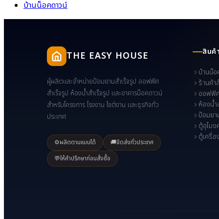
บ้านน็อคดาวน์
สินค้
THE EASY HOUSE
บ้านน็อ
ผู้ผลิตและจำหน่ายป้อมยามสำเร็จรูป ออฟฟิศ
ร้านค้า
สำเร็จรูป ห้องน้ำสำเร็จรูป และอาคารน็อคดาวน์
ออฟฟิศ
ห้องน้ำ
สำหรับโครงการ โรงงาน ไซต์งาน และธุรกิจทั่ว
ป้อมยาม
ประเทศ
ตู้อุโมง
ตู้เครื่
⚙️
ผลิตตามแบบได้
🚚
จัดส่งทั่วประเทศ
💬
ให้คำปรึกษาก่อนสั่งซื้อ